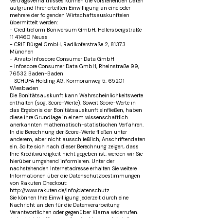
Vertragsverhältnisses können die vorstehenden Daten
aufgrund Ihrer erteilten Einwilligung an eine oder
mehrere der folgenden Wirtschaftsauskunfteien
übermittelt werden:
- Creditreform Boniversum GmbH, Hellersbergstraße
11 41460 Neuss
- CRIF Bürgel GmbH, Radlkoferstraße 2, 81373
München
- Arvato Infoscore Consumer Data GmbH
- Infoscore Consumer Data GmbH, Rheinstraße 99,
76532 Baden-Baden
- SCHUFA Holding AG, Kormoranweg 5, 65201
Wiesbaden
Die Bonitätsauskunft kann Wahrscheinlichkeitswerte
enthalten (sog. Score-Werte). Soweit Score-Werte in
das Ergebnis der Bonitätsauskunft einfließen, haben
diese ihre Grundlage in einem wissenschaftlich
anerkannten mathematisch-statistischen Verfahren.
In die Berechnung der Score-Werte fließen unter
anderem, aber nicht ausschließlich, Anschriftendaten
ein. Sollte sich nach dieser Berechnung zeigen, dass
Ihre Kreditwürdigkeit nicht gegeben ist, werden wir Sie
hierüber umgehend informieren. Unter der
nachstehenden Internetadresse erhalten Sie weitere
Informationen über die Datenschutzbestimmungen
von Rakuten Checkout:
http://www.rakuten.de/info/datenschutz
Sie können Ihre Einwilligung jederzeit durch eine
Nachricht an den für die Datenverarbeitung
Verantwortlichen oder gegenüber Klarna widerrufen.