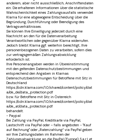
anderem, aber nicht ausschließlich, Anschriftendaten
ein. Die erhaltenen Informationen über die statistische
Wahrscheinlichkeit eines Zahlungsausfalls verwendet
Klarna für eine abgewogene Entscheidung über die
Begründung, Durchführung oder Beendigung des
Vertragsverhältnisses.
Sie können Ihre Einwilligung jederzeit durch eine
Nachricht an den für die Datenverarbeitung
Verantwortlichen oder gegenüber Klarna widerrufen.
Jedoch bleibt Klarna ggf. weiterhin berechtigt, Ihre
personenbezogenen Daten zu verarbeiten, sofern dies
zur vertragsgemäßen Zahlungsabwicklung
erforderlich ist.
Ihre Personenangaben werden in Übereinstimmung
mit den geltenden Datenschutzbestimmungen und
entsprechend den Angaben in Klarnas
Datenschutzbestimmungen für Betroffene mit Sitz in
Deutschland
https://cdn.klarna.com/1.0/shared/content/policy/dat
a/de_de/data_protection.pdf
bzw. für Betroffene mit Sitz in Österreich
https://cdn.klarna.com/1.0/shared/content/policy/dat
a/de_at/data_protection.pdf
behandelt.
- Paypal
Bei Zahlung via PayPal, Kreditkarte via PayPal,
Lastschrift via PayPal oder – falls angeboten - "Kauf
auf Rechnung" oder „Ratenzahlung“ via PayPal geben
wir Ihre Zahlungsdaten im Rahmen der
Zahlungsabwicklung an die PayPal (Europe) S.a.r.l. et