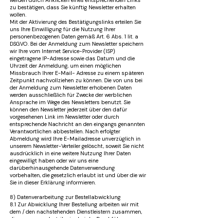
werden durch Anklicken eines entsprechenden Links
zu bestätigen, dass Sie künftig Newsletter erhalten
wollen.
Mit der Aktivierung des Bestätigungslinks erteilen Sie
uns Ihre Einwilligung für die Nutzung Ihrer
personenbezogenen Daten gemäß Art. 6 Abs. 1 lit. a
DSGVO. Bei der Anmeldung zum Newsletter speichern
wir Ihre vom Internet Service-Provider (ISP)
eingetragene IP-Adresse sowie das Datum und die
Uhrzeit der Anmeldung, um einen möglichen
Missbrauch Ihrer E-Mail- Adresse zu einem späteren
Zeitpunkt nachvollziehen zu können. Die von uns bei
der Anmeldung zum Newsletter erhobenen Daten
werden ausschließlich für Zwecke der werblichen
Ansprache im Wege des Newsletters benutzt. Sie
können den Newsletter jederzeit über den dafür
vorgesehenen Link im Newsletter oder durch
entsprechende Nachricht an den eingangs genannten
Verantwortlichen abbestellen. Nach erfolgter
Abmeldung wird Ihre E-Mailadresse unverzüglich in
unserem Newsletter-Verteiler gelöscht, soweit Sie nicht
ausdrücklich in eine weitere Nutzung Ihrer Daten
eingewilligt haben oder wir uns eine
darüberhinausgehende Datenverwendung
vorbehalten, die gesetzlich erlaubt ist und über die wir
Sie in dieser Erklärung informieren.
8) Datenverarbeitung zur Bestellabwicklung
8.1 Zur Abwicklung Ihrer Bestellung arbeiten wir mit
dem / den nachstehenden Dienstleistern zusammen,