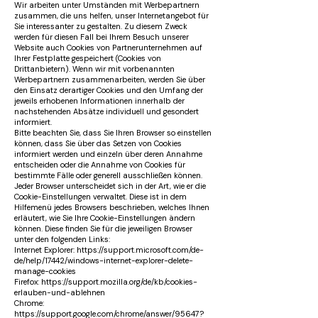
Wir arbeiten unter Umständen mit Werbepartnern
zusammen, die uns helfen, unser Internetangebot für
Sie interessanter zu gestalten. Zu diesem Zweck
werden für diesen Fall bei Ihrem Besuch unserer
Website auch Cookies von Partnerunternehmen auf
Ihrer Festplatte gespeichert (Cookies von
Drittanbietern). Wenn wir mit vorbenannten
Werbepartnern zusammenarbeiten, werden Sie über
den Einsatz derartiger Cookies und den Umfang der
jeweils erhobenen Informationen innerhalb der
nachstehenden Absätze individuell und gesondert
informiert.
Bitte beachten Sie, dass Sie Ihren Browser so einstellen
können, dass Sie über das Setzen von Cookies
informiert werden und einzeln über deren Annahme
entscheiden oder die Annahme von Cookies für
bestimmte Fälle oder generell ausschließen können.
Jeder Browser unterscheidet sich in der Art, wie er die
Cookie-Einstellungen verwaltet. Diese ist in dem
Hilfemenü jedes Browsers beschrieben, welches Ihnen
erläutert, wie Sie Ihre Cookie-Einstellungen ändern
können. Diese finden Sie für die jeweiligen Browser
unter den folgenden Links:
Internet Explorer: https://support.microsoft.com/de-
de/help/17442/windows-internet-explorer-delete-
manage-cookies
Firefox: https://support.mozilla.org/de/kb/cookies-
erlauben-und-ablehnen
Chrome:
https://support.google.com/chrome/answer/95647?