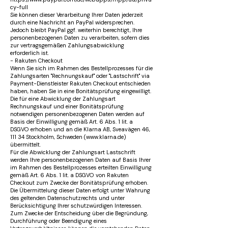
cy-full
Sie können dieser Verarbeitung Ihrer Daten jederzeit
durch eine Nachricht an PayPal widersprechen.
Jedoch bleibt PayPal ggf. weiterhin berechtigt, Ihre
personenbezogenen Daten zu verarbeiten, sofern dies
zur vertragsgemäßen Zahlungsabwicklung
erforderlich ist.
- Rakuten Checkout
Wenn Sie sich im Rahmen des Bestellprozesses für die
Zahlungsarten "Rechnungskauf" oder "Lastschrift" via
Payment-Dienstleister Rakuten Checkout entschieden
haben, haben Sie in eine Bonitätsprüfung eingewilligt.
Die für eine Abwicklung der Zahlungsart
Rechnungskauf und einer Bonitätsprüfung
notwendigen personenbezogenen Daten werden auf
Basis der Einwilligung gemäß Art. 6 Abs. 1 lit. a
DSGVO erhoben und an die Klarna AB, Sveavägen 46,
111 34 Stockholm, Schweden (www.klarna.de)
übermittelt.
Für die Abwicklung der Zahlungsart Lastschrift
werden Ihre personenbezogenen Daten auf Basis Ihrer
im Rahmen des Bestellprozesses erteilten Einwilligung
gemäß Art. 6 Abs. 1 lit. a DSGVO von Rakuten
Checkout zum Zwecke der Bonitätsprüfung erhoben.
Die Übermittelung dieser Daten erfolgt unter Wahrung
des geltenden Datenschutzrechts und unter
Berücksichtigung Ihrer schutzwürdigen Interessen.
Zum Zwecke der Entscheidung über die Begründung,
Durchführung oder Beendigung eines