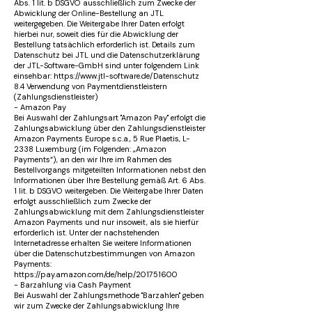
Abs. 1 lit. b DSGVO ausschließlich zum Zwecke der
Abwicklung der Online-Bestellung an JTL
weitergegeben. Die Weitergabe Ihrer Daten erfolgt
hierbei nur, soweit dies für die Abwicklung der
Bestellung tatsächlich erforderlich ist. Details zum
Datenschutz bei JTL und die Datenschutzerklärung
der JTL-Software-GmbH sind unter folgendem Link
einsehbar: https://www.jtl-software.de/Datenschutz
8.4 Verwendung von Paymentdienstleistern
(Zahlungsdienstleister)
- Amazon Pay
Bei Auswahl der Zahlungsart "Amazon Pay" erfolgt die
Zahlungsabwicklung über den Zahlungsdienstleister
Amazon Payments Europe s.c.a., 5 Rue Plaetis, L-
2338 Luxemburg (im Folgenden: „Amazon
Payments“), an den wir Ihre im Rahmen des
Bestellvorgangs mitgeteilten Informationen nebst den
Informationen über Ihre Bestellung gemäß Art. 6 Abs.
1 lit. b DSGVO weitergeben. Die Weitergabe Ihrer Daten
erfolgt ausschließlich zum Zwecke der
Zahlungsabwicklung mit dem Zahlungsdienstleister
Amazon Payments und nur insoweit, als sie hierfür
erforderlich ist. Unter der nachstehenden
Internetadresse erhalten Sie weitere Informationen
über die Datenschutzbestimmungen von Amazon
Payments:
https://pay.amazon.com/de/help/201751600
- Barzahlung via Cash Payment
Bei Auswahl der Zahlungsmethode "Barzahlen" geben
wir zum Zwecke der Zahlungsabwicklung Ihre