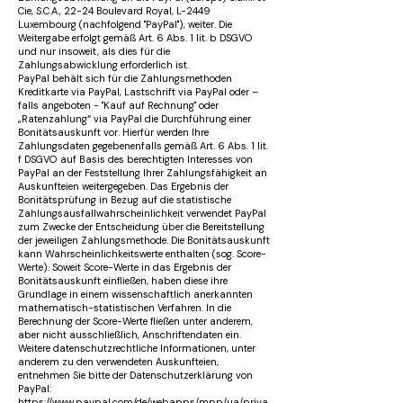
Cie, S.C.A., 22-24 Boulevard Royal, L-2449
Luxembourg (nachfolgend "PayPal"), weiter. Die
Weitergabe erfolgt gemäß Art. 6 Abs. 1 lit. b DSGVO
und nur insoweit, als dies für die
Zahlungsabwicklung erforderlich ist.
PayPal behält sich für die Zahlungsmethoden
Kreditkarte via PayPal, Lastschrift via PayPal oder –
falls angeboten - "Kauf auf Rechnung" oder
„Ratenzahlung“ via PayPal die Durchführung einer
Bonitätsauskunft vor. Hierfür werden Ihre
Zahlungsdaten gegebenenfalls gemäß Art. 6 Abs. 1 lit.
f DSGVO auf Basis des berechtigten Interesses von
PayPal an der Feststellung Ihrer Zahlungsfähigkeit an
Auskunfteien weitergegeben. Das Ergebnis der
Bonitätsprüfung in Bezug auf die statistische
Zahlungsausfallwahrscheinlichkeit verwendet PayPal
zum Zwecke der Entscheidung über die Bereitstellung
der jeweiligen Zahlungsmethode. Die Bonitätsauskunft
kann Wahrscheinlichkeitswerte enthalten (sog. Score-
Werte). Soweit Score-Werte in das Ergebnis der
Bonitätsauskunft einfließen, haben diese ihre
Grundlage in einem wissenschaftlich anerkannten
mathematisch-statistischen Verfahren. In die
Berechnung der Score-Werte fließen unter anderem,
aber nicht ausschließlich, Anschriftendaten ein.
Weitere datenschutzrechtliche Informationen, unter
anderem zu den verwendeten Auskunfteien,
entnehmen Sie bitte der Datenschutzerklärung von
PayPal:
https://www.paypal.com/de/webapps/mpp/ua/priva