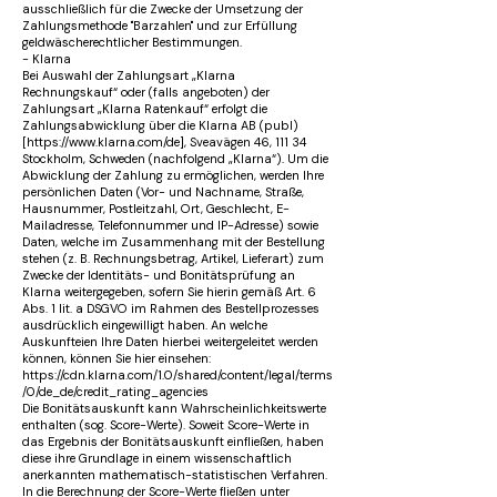
ausschließlich für die Zwecke der Umsetzung der
Zahlungsmethode "Barzahlen" und zur Erfüllung
geldwäscherechtlicher Bestimmungen.
- Klarna
Bei Auswahl der Zahlungsart „Klarna
Rechnungskauf“ oder (falls angeboten) der
Zahlungsart „Klarna Ratenkauf“ erfolgt die
Zahlungsabwicklung über die Klarna AB (publ)
[https://www.klarna.com/de], Sveavägen 46, 111 34
Stockholm, Schweden (nachfolgend „Klarna“). Um die
Abwicklung der Zahlung zu ermöglichen, werden Ihre
persönlichen Daten (Vor- und Nachname, Straße,
Hausnummer, Postleitzahl, Ort, Geschlecht, E-
Mailadresse, Telefonnummer und IP-Adresse) sowie
Daten, welche im Zusammenhang mit der Bestellung
stehen (z. B. Rechnungsbetrag, Artikel, Lieferart) zum
Zwecke der Identitäts- und Bonitätsprüfung an
Klarna weitergegeben, sofern Sie hierin gemäß Art. 6
Abs. 1 lit. a DSGVO im Rahmen des Bestellprozesses
ausdrücklich eingewilligt haben. An welche
Auskunfteien Ihre Daten hierbei weitergeleitet werden
können, können Sie hier einsehen:
https://cdn.klarna.com/1.0/shared/content/legal/terms
/0/de_de/credit_rating_agencies
Die Bonitätsauskunft kann Wahrscheinlichkeitswerte
enthalten (sog. Score-Werte). Soweit Score-Werte in
das Ergebnis der Bonitätsauskunft einfließen, haben
diese ihre Grundlage in einem wissenschaftlich
anerkannten mathematisch-statistischen Verfahren.
In die Berechnung der Score-Werte fließen unter