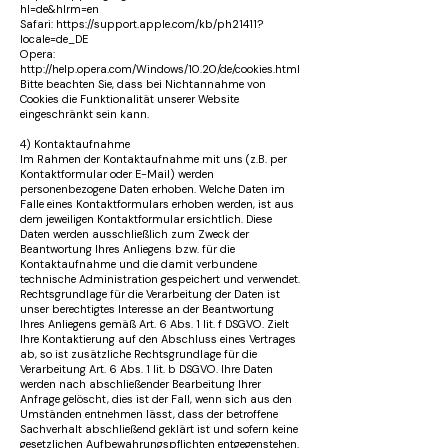
hl=de&hlrm=en
Safari: https://support.apple.com/kb/ph21411?
locale=de_DE
Opera:
http://help.opera.com/Windows/10.20/de/cookies.html
Bitte beachten Sie, dass bei Nichtannahme von
Cookies die Funktionalität unserer Website
eingeschränkt sein kann.
4) Kontaktaufnahme
Im Rahmen der Kontaktaufnahme mit uns (z.B. per
Kontaktformular oder E-Mail) werden
personenbezogene Daten erhoben. Welche Daten im
Falle eines Kontaktformulars erhoben werden, ist aus
dem jeweiligen Kontaktformular ersichtlich. Diese
Daten werden ausschließlich zum Zweck der
Beantwortung Ihres Anliegens bzw. für die
Kontaktaufnahme und die damit verbundene
technische Administration gespeichert und verwendet.
Rechtsgrundlage für die Verarbeitung der Daten ist
unser berechtigtes Interesse an der Beantwortung
Ihres Anliegens gemäß Art. 6 Abs. 1 lit. f DSGVO. Zielt
Ihre Kontaktierung auf den Abschluss eines Vertrages
ab, so ist zusätzliche Rechtsgrundlage für die
Verarbeitung Art. 6 Abs. 1 lit. b DSGVO. Ihre Daten
werden nach abschließender Bearbeitung Ihrer
Anfrage gelöscht, dies ist der Fall, wenn sich aus den
Umständen entnehmen lässt, dass der betroffene
Sachverhalt abschließend geklärt ist und sofern keine
gesetzlichen Aufbewahrungspflichten entgegenstehen.