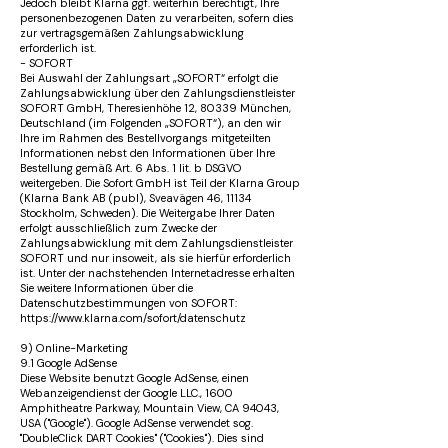
Jedoch bleibt Klarna ggf. weiterhin berechtigt, Ihre
personenbezogenen Daten zu verarbeiten, sofern dies
zur vertragsgemäßen Zahlungsabwicklung
erforderlich ist.
- SOFORT
Bei Auswahl der Zahlungsart „SOFORT“ erfolgt die
Zahlungsabwicklung über den Zahlungsdienstleister
SOFORT GmbH, Theresienhöhe 12, 80339 München,
Deutschland (im Folgenden „SOFORT“), an den wir
Ihre im Rahmen des Bestellvorgangs mitgeteilten
Informationen nebst den Informationen über Ihre
Bestellung gemäß Art. 6 Abs. 1 lit. b DSGVO
weitergeben. Die Sofort GmbH ist Teil der Klarna Group
(Klarna Bank AB (publ), Sveavägen 46, 11134
Stockholm, Schweden). Die Weitergabe Ihrer Daten
erfolgt ausschließlich zum Zwecke der
Zahlungsabwicklung mit dem Zahlungsdienstleister
SOFORT und nur insoweit, als sie hierfür erforderlich
ist. Unter der nachstehenden Internetadresse erhalten
Sie weitere Informationen über die
Datenschutzbestimmungen von SOFORT:
https://www.klarna.com/sofort/datenschutz
9) Online-Marketing
9.1 Google AdSense
Diese Website benutzt Google AdSense, einen
Webanzeigendienst der Google LLC., 1600
Amphitheatre Parkway, Mountain View, CA 94043,
USA ("Google"). Google AdSense verwendet sog.
"DoubleClick DART Cookies" ("Cookies"). Dies sind