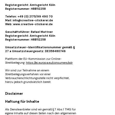
Registergericht: Amtsgericht Köln
Registernummer: HRB112258
Telefon: +49 (0) 2175/99 490 70
Mail: info@creative-stickerei.de
Web: www.creative-stickerei.de
Geschäftsführer: Rafael Mattner
Registergericht: Amtsgericht Köln
Registernummer: HRB112258
Umsatzsteuer-Identifikationsnummer gemäß §
27 a Umsatzsteuergesetz: DE358480746
Plattform der EU-Kommission zur Online-
Streitbeilegung:
https://ec.europa.eu/consumers/odr
Wir sind zur Teilnahme an einem
Streitbeilegungsverfahren vor einer
Verbraucherschlichtungsstelle nicht verpflichtet,
hierzu jedoch grundsätzlich bereit.
Disclaimer
Haftung für Inhalte
Als Diensteanbieter sind wir gemäß § 7 Abs.1 TMG für
eigene Inhalte auf diesen Seiten nach den allgemeinen