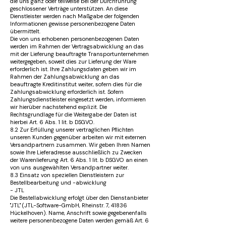
die uns ganz oder teilweise bei der Durchführung
geschlossener Verträge unterstützen. An diese
Dienstleister werden nach Maßgabe der folgenden
Informationen gewisse personenbezogene Daten
übermittelt.
Die von uns erhobenen personenbezogenen Daten
werden im Rahmen der Vertragsabwicklung an das
mit der Lieferung beauftragte Transportunternehmen
weitergegeben, soweit dies zur Lieferung der Ware
erforderlich ist. Ihre Zahlungsdaten geben wir im
Rahmen der Zahlungsabwicklung an das
beauftragte Kreditinstitut weiter, sofern dies für die
Zahlungsabwicklung erforderlich ist. Sofern
Zahlungsdienstleister eingesetzt werden, informieren
wir hierüber nachstehend explizit. Die
Rechtsgrundlage für die Weitergabe der Daten ist
hierbei Art. 6 Abs. 1 lit. b DSGVO.
8.2 Zur Erfüllung unserer vertraglichen Pflichten
unseren Kunden gegenüber arbeiten wir mit externen
Versandpartnern zusammen. Wir geben Ihren Namen
sowie Ihre Lieferadresse ausschließlich zu Zwecken
der Warenlieferung Art. 6 Abs. 1 lit. b DSGVO an einen
von uns ausgewählten Versandpartner weiter.
8.3 Einsatz von speziellen Dienstleistern zur
Bestellbearbeitung und -abwicklung
- JTL
Die Bestellabwicklung erfolgt über den Dienstanbieter
"JTL" (JTL-Software-GmbH, Rheinstr. 7, 41836
Hückelhoven). Name, Anschrift sowie gegebenenfalls
weitere personenbezogene Daten werden gemäß Art. 6