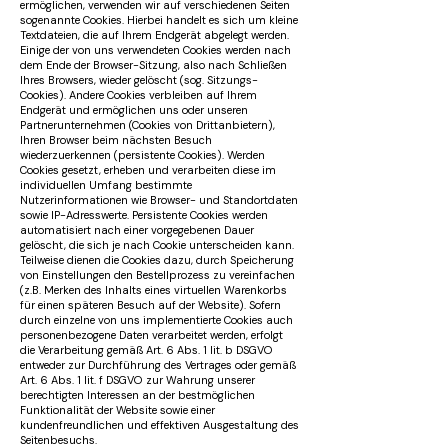
ermöglichen, verwenden wir auf verschiedenen Seiten
sogenannte Cookies. Hierbei handelt es sich um kleine
Textdateien, die auf Ihrem Endgerät abgelegt werden.
Einige der von uns verwendeten Cookies werden nach
dem Ende der Browser-Sitzung, also nach Schließen
Ihres Browsers, wieder gelöscht (sog. Sitzungs-
Cookies). Andere Cookies verbleiben auf Ihrem
Endgerät und ermöglichen uns oder unseren
Partnerunternehmen (Cookies von Drittanbietern),
Ihren Browser beim nächsten Besuch
wiederzuerkennen (persistente Cookies). Werden
Cookies gesetzt, erheben und verarbeiten diese im
individuellen Umfang bestimmte
Nutzerinformationen wie Browser- und Standortdaten
sowie IP-Adresswerte. Persistente Cookies werden
automatisiert nach einer vorgegebenen Dauer
gelöscht, die sich je nach Cookie unterscheiden kann.
Teilweise dienen die Cookies dazu, durch Speicherung
von Einstellungen den Bestellprozess zu vereinfachen
(z.B. Merken des Inhalts eines virtuellen Warenkorbs
für einen späteren Besuch auf der Website). Sofern
durch einzelne von uns implementierte Cookies auch
personenbezogene Daten verarbeitet werden, erfolgt
die Verarbeitung gemäß Art. 6 Abs. 1 lit. b DSGVO
entweder zur Durchführung des Vertrages oder gemäß
Art. 6 Abs. 1 lit. f DSGVO zur Wahrung unserer
berechtigten Interessen an der bestmöglichen
Funktionalität der Website sowie einer
kundenfreundlichen und effektiven Ausgestaltung des
Seitenbesuchs.