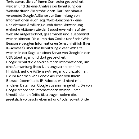
Textdateien, die auf Ihrem Computer gespeichert
werden und die eine Analyse der Benutzung der
Website durch Sie ermöglichen. Darüber hinaus
verwendet Google AdSense zur Sammlung von
Informationen auch sog. "Web-Beacons" (kleine
unsichtbare Grafiken), durch deren Verwendung
einfache Aktionen wie der Besucherverkehr auf der
Website aufgezeichnet, gesammelt und ausgewertet
werden können. Die durch das Cookie und/ oder Web-
Beacon erzeugten Informationen (einschließlich Ihrer
IP-Adresse) über Ihre Benutzung dieser Website
werden in der Regel an einen Server von Google in den
USA übertragen und dort gespeichert.
Google benutzt die so erhaltenen Informationen, um
eine Auswertung Ihres Nutzungsverhaltens im
Hinblick auf die AdSense-Anzeigen durchzuführen.
Die im Rahmen von Google AdSense von Ihrem
Browser übermittelte IP-Adresse wird nicht mit
anderen Daten von Google zusammengeführt. Die von
Google erhobenen Informationen werden unter
Umständen an Dritte übertragen, sofern dies
gesetzlich vorgeschrieben ist und/ oder soweit Dritte
diese Daten im Auftrag von Google verarbeiten.
Die beschriebene Verarbeitung von Daten erfolgt
gemäß Art. 6 Abs. 1 lit. f DSGVO zum Zwecke der
zielgerichteten werblichen Ansprache des Nutzers
durch werbende Dritte, deren Anzeigen basierend auf
dem ausgewerteten Nutzerverhalten auf dieser
Website angezeigt werden. Gleichsam dient die
Verarbeitung unserem finanziellen Interesse an der