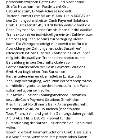
personenbezogenen Daten (Vor- und Nachname,
Straße, Hausnummer, Postleitzahl, Ort,
Geburtsdatum, E-Mail-Adresse und evtl.
Telefonnummer) gemäß Art. 6 Abs. 1 lit. b DSGVO an
den Zahlungsdienstleister Cash Payment Solutions
GmbH, Dircksenstr. 40, 10178 Berlin weiter, damit die
Cash Payment Solutions GmbH Ihnen für die jeweilige
Transaktion einen individuell generierten Zahlen- bzw.
Barcode (sog. "Zahlschein") zur Verfügung stellen
kann. Die Weitergabe erfolgt nur, soweit dies für die
Abwicklung der Zahlungsmethode „Barzahlen“
erforderlich ist. Mit Hilfe des Zahlscheins ist es Ihnen
möglich, die jeweiligen Transaktionskosten durch
Barzahlung in den Geschäftslokalen von
Partnerunternehmen der Cash Payment Solutions
GmbH zu begleichen. Das Barzahlen-
Partnerunternehmen übermittelt in Echtzeit die
Zahlungsbestätigung, woraufhin der Versandprozess
unmittelbar gestartet werden kann, sofern die Ware
sofort verfügbar sein sollte.
Zur Abwicklung der Zahlungsmethode "Barzahlen"
setzt die Cash Payment Solutions GmbH das
Kreditinstitut NordFinanz Bank Aktiengesellschaft,
Martinistraße 48, 28195 Bremen (nachfolgend
"NordFinanz") ein und gibt Ihre Zahlungsdaten gemäß
Art. 6 Abs. 1 lit. b DSGVO - soweit für die
Durchführung der Barzahlung erforderlich - an dieses
weiter.
Sowohl die Cash Payment Solutions GmbH, als auch
die NordFinanz verwenden Ihre persönlichen Daten