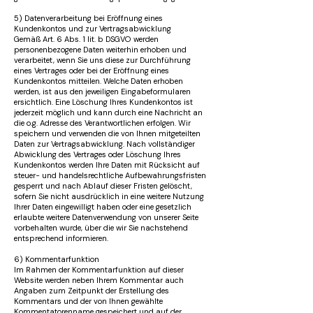
5) Datenverarbeitung bei Eröffnung eines
Kundenkontos und zur Vertragsabwicklung
Gemäß Art. 6 Abs. 1 lit. b DSGVO werden
personenbezogene Daten weiterhin erhoben und
verarbeitet, wenn Sie uns diese zur Durchführung
eines Vertrages oder bei der Eröffnung eines
Kundenkontos mitteilen. Welche Daten erhoben
werden, ist aus den jeweiligen Eingabeformularen
ersichtlich. Eine Löschung Ihres Kundenkontos ist
jederzeit möglich und kann durch eine Nachricht an
die o.g. Adresse des Verantwortlichen erfolgen. Wir
speichern und verwenden die von Ihnen mitgeteilten
Daten zur Vertragsabwicklung. Nach vollständiger
Abwicklung des Vertrages oder Löschung Ihres
Kundenkontos werden Ihre Daten mit Rücksicht auf
steuer- und handelsrechtliche Aufbewahrungsfristen
gesperrt und nach Ablauf dieser Fristen gelöscht,
sofern Sie nicht ausdrücklich in eine weitere Nutzung
Ihrer Daten eingewilligt haben oder eine gesetzlich
erlaubte weitere Datenverwendung von unserer Seite
vorbehalten wurde, über die wir Sie nachstehend
entsprechend informieren.
6) Kommentarfunktion
Im Rahmen der Kommentarfunktion auf dieser
Website werden neben Ihrem Kommentar auch
Angaben zum Zeitpunkt der Erstellung des
Kommentars und der von Ihnen gewählte
Kommentatorenname gespeichert und auf der