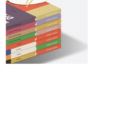
Das ist der Text über unsere Vision:
Unser Ziel ist es, hochwertige Stickerei
und Design zu liefern, die nicht nur
sichtbar überzeugen, sondern auch
langfristig beeindrucken.
Das ist der Text über unsere Werte: Wir
glauben an die Einzigartigkeit jeder
Stickerei und streben danach, die Identität
und Zugehörigkeit unserer Kunden durch
unsere handwerkliche Kunst zu